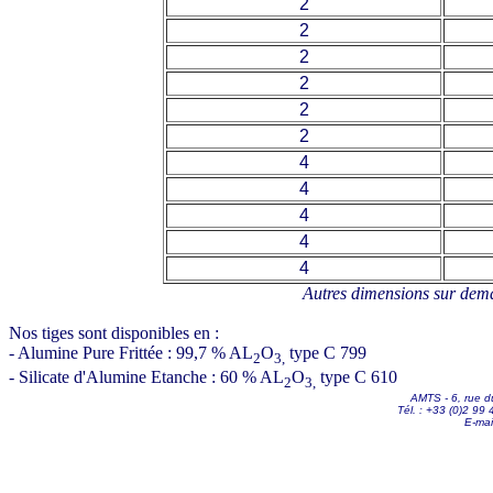
2
2
2
2
2
2
4
4
4
4
4
Autres dimensions sur dema
Nos tiges sont disponibles en :
- Alumine Pure Frittée : 99,7 % AL
O
type C 799
2
3,
- Silicate d'Alumine Etanche : 60 % AL
O
type C 610
2
3,
AMTS - 6, rue d
Tél. : +33 (0)2 99
E-mai